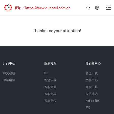
新址：https://www.quectel.com.cn
言：
简
体
中
Thanks for your attention!
文
产品中心
解决方案
开发者中心
蜂窝模组
DTU
资源下载
单板电脑
智慧农业
文档中心
智能穿戴
开发工具
智能电表
应用笔记
智能定位
Helios SDK
FAQ