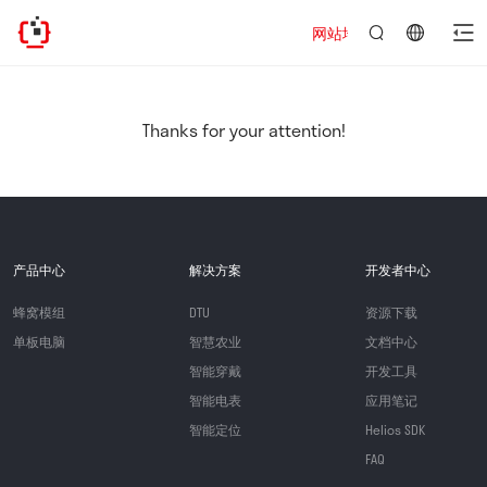
网站地址已迁移，欢迎访问新址：ht
言：
简
体
中
Thanks for your attention!
文
产品中心
解决方案
开发者中心
蜂窝模组
DTU
资源下载
单板电脑
智慧农业
文档中心
智能穿戴
开发工具
智能电表
应用笔记
智能定位
Helios SDK
FAQ