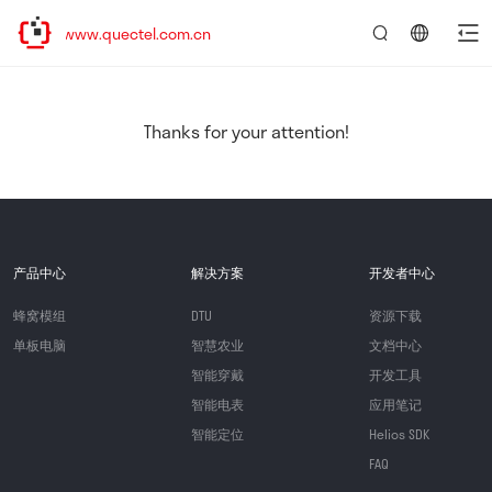
//www.quectel.com.cn
言：
简
体
中
Thanks for your attention!
文
产品中心
解决方案
开发者中心
蜂窝模组
DTU
资源下载
单板电脑
智慧农业
文档中心
智能穿戴
开发工具
智能电表
应用笔记
智能定位
Helios SDK
FAQ