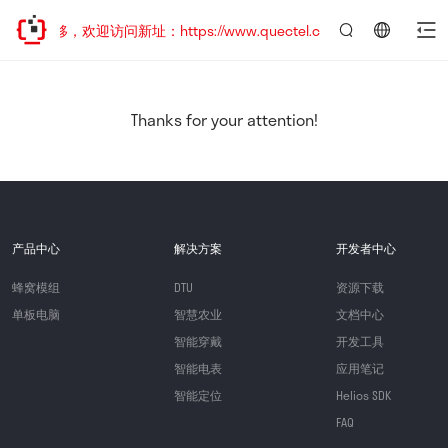
址已迁移，欢迎访问新址：https://www.quectel.com.cn
言：
简
体
中
Thanks for your attention!
文
产品中心
解决方案
开发者中心
蜂窝模组
DTU
资源下载
单板电脑
智慧农业
文档中心
智能穿戴
开发工具
智能电表
应用笔记
智能定位
Helios SDK
FAQ