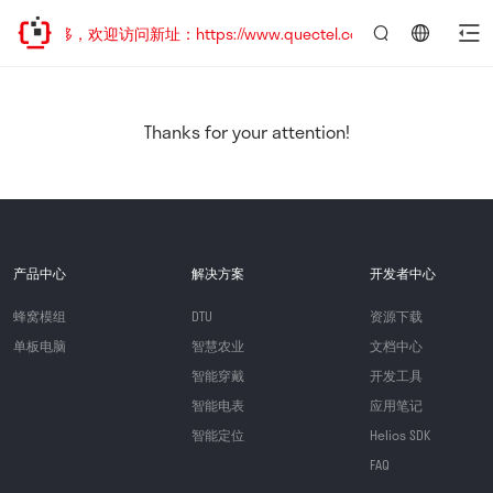
址已迁移，欢迎访问新址：https://www.quectel.com.cn
言：
简
体
中
Thanks for your attention!
文
产品中心
解决方案
开发者中心
蜂窝模组
DTU
资源下载
单板电脑
智慧农业
文档中心
智能穿戴
开发工具
智能电表
应用笔记
智能定位
Helios SDK
FAQ