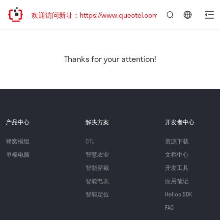
迁移，欢迎访问新址：https://www.quectel.com.cn
言：
简
体
中
Thanks for your attention!
文
产品中心
解决方案
开发者中心
蜂窝模组
DTU
资源下载
单板电脑
智慧农业
文档中心
智能穿戴
开发工具
智能电表
应用笔记
智能定位
Helios SDK
FAQ