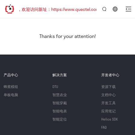
已迁移，欢迎访问新址：https://www.quectel.com.cn
言：
简
体
中
Thanks for your attention!
文
产品中心
解决方案
开发者中心
蜂窝模组
DTU
资源下载
单板电脑
智慧农业
文档中心
智能穿戴
开发工具
智能电表
应用笔记
智能定位
Helios SDK
FAQ