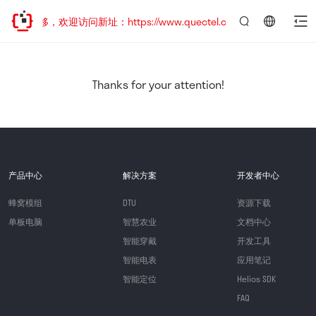
址已迁移，欢迎访问新址：https://www.quectel.com.cn
言：
简
体
中
Thanks for your attention!
文
产品中心
解决方案
开发者中心
蜂窝模组
DTU
资源下载
单板电脑
智慧农业
文档中心
智能穿戴
开发工具
智能电表
应用笔记
智能定位
Helios SDK
FAQ