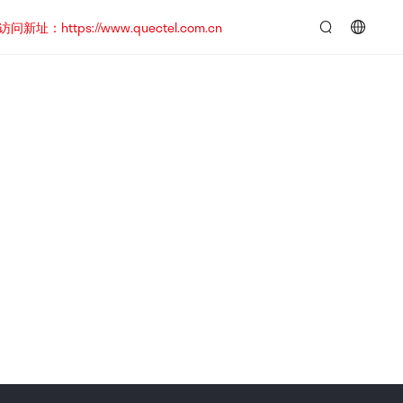
https://www.quectel.com.cn
言：
简
体
中
文