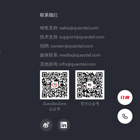
联系我们
议
销售支持: sales@quectel.com
策
技术支持: support@quectel.com
招聘: career@quectel.com
们
媒体联系: media@quectel.com
其他咨询: info@quectel.com
QuecDevZone
官方公众号
公众号