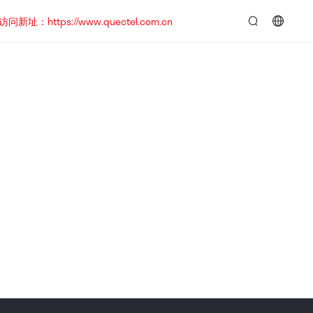
https://www.quectel.com.cn
言：
简
体
中
文