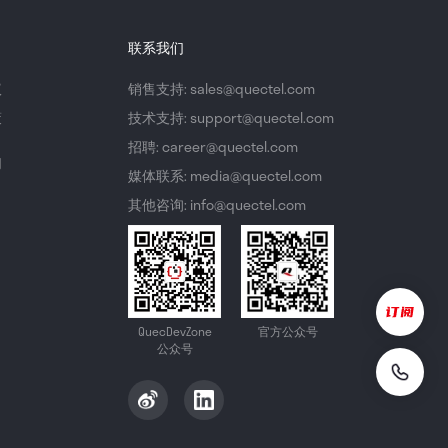
联系我们
议
销售支持: sales@quectel.com
策
技术支持: support@quectel.com
招聘: career@quectel.com
们
媒体联系: media@quectel.com
其他咨询: info@quectel.com
QuecDevZone
官方公众号
公众号