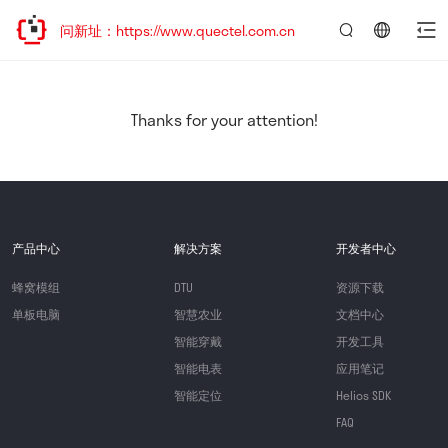
访问新址：https://www.quectel.com.cn
言：
简
体
中
Thanks for your attention!
文
产品中心
解决方案
开发者中心
蜂窝模组
DTU
资源下载
单板电脑
智慧农业
文档中心
智能穿戴
开发工具
智能电表
应用笔记
智能定位
Helios SDK
FAQ