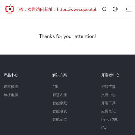
地址已迁移，欢迎访问新址：https://www.quectel.com.cn
言：
简
体
中
Thanks for your attention!
文
产品中心
解决方案
开发者中心
蜂窝模组
DTU
资源下载
单板电脑
智慧农业
文档中心
智能穿戴
开发工具
智能电表
应用笔记
智能定位
Helios SDK
FAQ