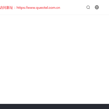
https://www.quectel.com.cn
言：
简
体
中
文