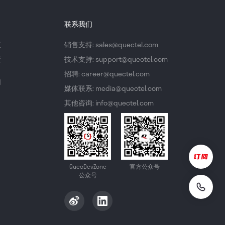
联系我们
议
销售支持: sales@quectel.com
策
技术支持: support@quectel.com
招聘: career@quectel.com
们
媒体联系: media@quectel.com
其他咨询: info@quectel.com
QuecDevZone
官方公众号
公众号