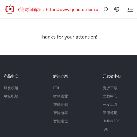
移，欢迎访问新址：https://www.quectel.com.cn
言：
简
体
中
Thanks for your attention!
文
产品中心
解决方案
开发者中心
蜂窝模组
DTU
资源下载
单板电脑
智慧农业
文档中心
智能穿戴
开发工具
智能电表
应用笔记
智能定位
Helios SDK
FAQ