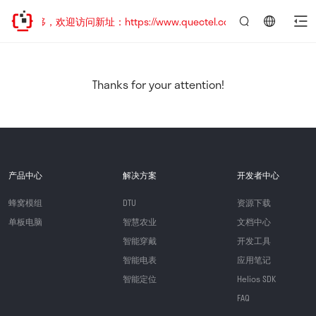
址已迁移，欢迎访问新址：https://www.quectel.com.cn
言：
简
体
中
Thanks for your attention!
文
产品中心
解决方案
开发者中心
蜂窝模组
DTU
资源下载
单板电脑
智慧农业
文档中心
智能穿戴
开发工具
智能电表
应用笔记
智能定位
Helios SDK
FAQ