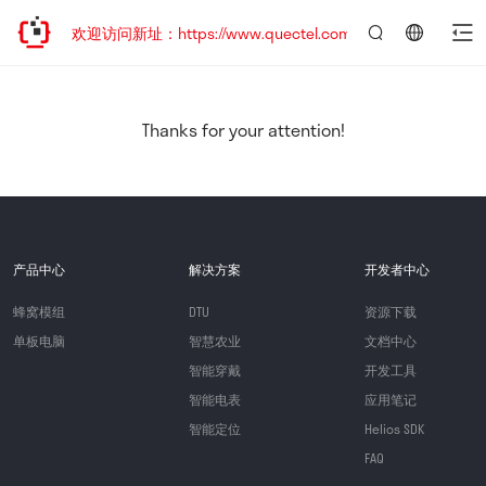
迁移，欢迎访问新址：https://www.quectel.com.cn
言：
简
体
中
Thanks for your attention!
文
产品中心
解决方案
开发者中心
蜂窝模组
DTU
资源下载
单板电脑
智慧农业
文档中心
智能穿戴
开发工具
智能电表
应用笔记
智能定位
Helios SDK
FAQ