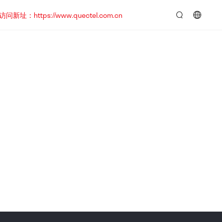
https://www.quectel.com.cn
言：
简
体
中
文