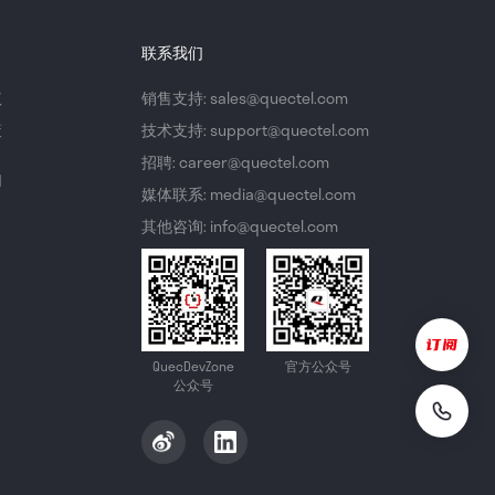
联系我们
议
销售支持: sales@quectel.com
策
技术支持: support@quectel.com
招聘: career@quectel.com
们
媒体联系: media@quectel.com
其他咨询: info@quectel.com
QuecDevZone
官方公众号
公众号