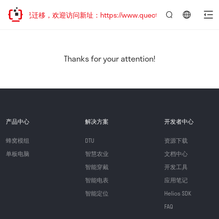
网站地址已迁移，欢迎访问新址：https://www.quectel.com.cn
言：
简
体
中
Thanks for your attention!
文
产品中心
解决方案
开发者中心
蜂窝模组
DTU
资源下载
单板电脑
智慧农业
文档中心
智能穿戴
开发工具
智能电表
应用笔记
智能定位
Helios SDK
FAQ