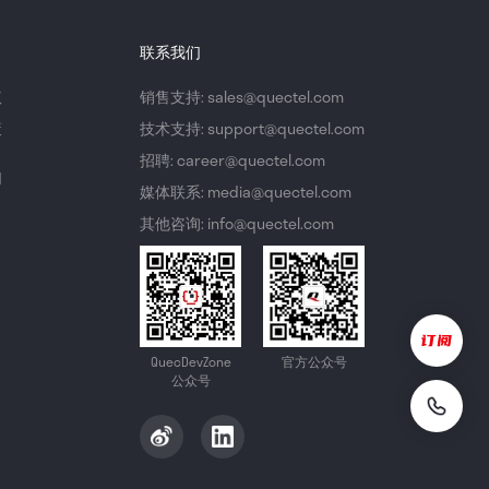
联系我们
议
销售支持: sales@quectel.com
策
技术支持: support@quectel.com
招聘: career@quectel.com
们
媒体联系: media@quectel.com
其他咨询: info@quectel.com
QuecDevZone
官方公众号
公众号