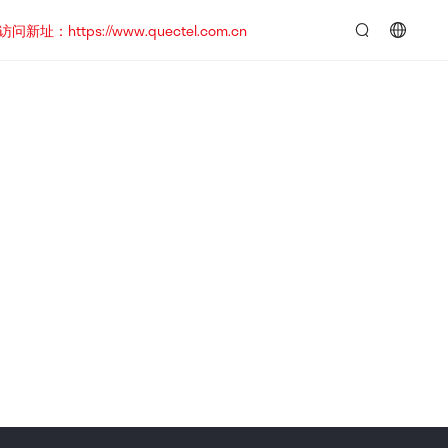
https://www.quectel.com.cn
言：
简
体
中
文