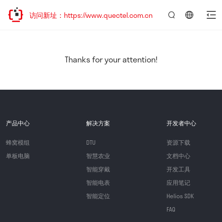
欢迎访问新址：https://www.quectel.com.cn
言：
简
体
中
Thanks for your attention!
文
产品中心
解决方案
开发者中心
蜂窝模组
DTU
资源下载
单板电脑
智慧农业
文档中心
智能穿戴
开发工具
智能电表
应用笔记
智能定位
Helios SDK
FAQ