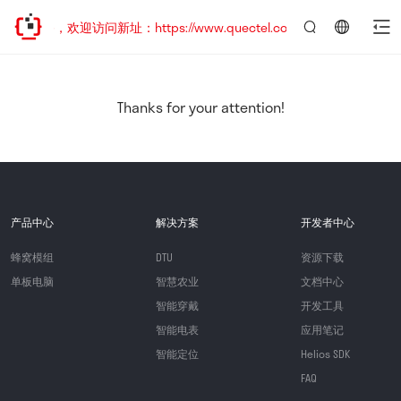
已迁移，欢迎访问新址：https://www.quectel.com.cn
言：
简
体
中
Thanks for your attention!
文
产品中心
解决方案
开发者中心
蜂窝模组
DTU
资源下载
单板电脑
智慧农业
文档中心
智能穿戴
开发工具
智能电表
应用笔记
智能定位
Helios SDK
FAQ