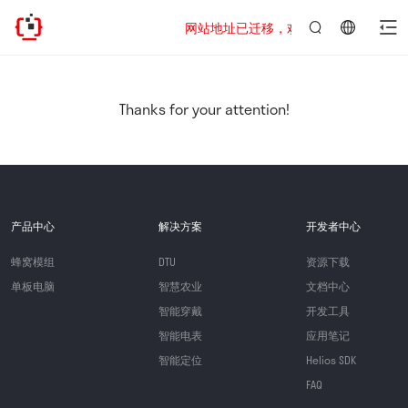
网站地址已迁移，欢迎访问新址：https://www
言：
简
体
中
Thanks for your attention!
文
产品中心
解决方案
开发者中心
蜂窝模组
DTU
资源下载
单板电脑
智慧农业
文档中心
智能穿戴
开发工具
智能电表
应用笔记
智能定位
Helios SDK
FAQ