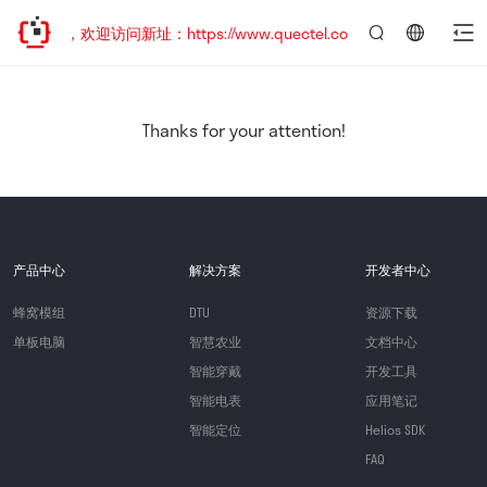
已迁移，欢迎访问新址：https://www.quectel.com.cn
言：
简
体
中
Thanks for your attention!
文
产品中心
解决方案
开发者中心
蜂窝模组
DTU
资源下载
单板电脑
智慧农业
文档中心
智能穿戴
开发工具
智能电表
应用笔记
智能定位
Helios SDK
FAQ