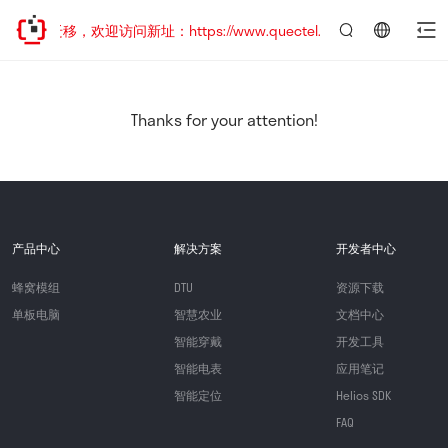
地址已迁移，欢迎访问新址：https://www.quectel.com.cn
言：
简
体
中
Thanks for your attention!
文
产品中心
解决方案
开发者中心
蜂窝模组
DTU
资源下载
单板电脑
智慧农业
文档中心
智能穿戴
开发工具
智能电表
应用笔记
智能定位
Helios SDK
FAQ