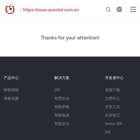
：https://www.quectel.com.cn
言：
简
体
中
Thanks for your attention!
文
产品中心
解决方案
开发者中心
蜂窝模组
DTU
资源下载
单板电脑
智慧农业
文档中心
智能穿戴
开发工具
智能电表
应用笔记
智能定位
Helios SDK
FAQ