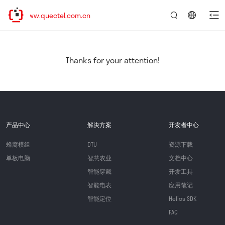
/www.quectel.com.cn
言：
简
体
中
Thanks for your attention!
文
产品中心
解决方案
开发者中心
蜂窝模组
DTU
资源下载
单板电脑
智慧农业
文档中心
智能穿戴
开发工具
智能电表
应用笔记
智能定位
Helios SDK
FAQ