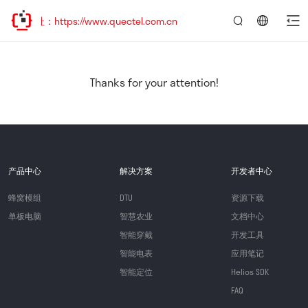
：https://www.quectel.com.cn
言：
简
体
中
Thanks for your attention!
文
产品中心
解决方案
开发者中心
蜂窝模组
DTU
资源下载
单板电脑
智慧农业
文档中心
智能穿戴
开发工具
智能电表
应用笔记
智能定位
Helios SDK
FAQ