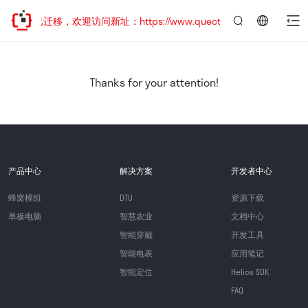
站地址已迁移，欢迎访问新址：https://www.quectel.com.cn
言：
简
体
中
Thanks for your attention!
文
产品中心
解决方案
开发者中心
蜂窝模组
DTU
资源下载
单板电脑
智慧农业
文档中心
智能穿戴
开发工具
智能电表
应用笔记
智能定位
Helios SDK
FAQ