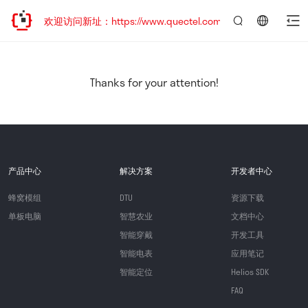
迁移，欢迎访问新址：https://www.quectel.com.cn
言：
简
体
中
Thanks for your attention!
文
产品中心
解决方案
开发者中心
蜂窝模组
DTU
资源下载
单板电脑
智慧农业
文档中心
智能穿戴
开发工具
智能电表
应用笔记
智能定位
Helios SDK
FAQ