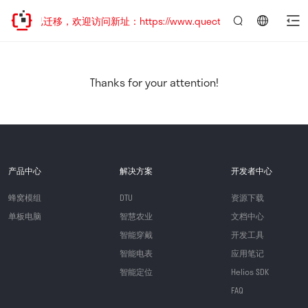
站地址已迁移，欢迎访问新址：https://www.quectel.com.cn
言：
简
体
中
Thanks for your attention!
文
产品中心
解决方案
开发者中心
蜂窝模组
DTU
资源下载
单板电脑
智慧农业
文档中心
智能穿戴
开发工具
智能电表
应用笔记
智能定位
Helios SDK
FAQ