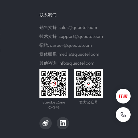
联系我们
议
销售支持: sales@quectel.com
策
技术支持: support@quectel.com
招聘: career@quectel.com
们
媒体联系: media@quectel.com
其他咨询: info@quectel.com
QuecDevZone
官方公众号
公众号