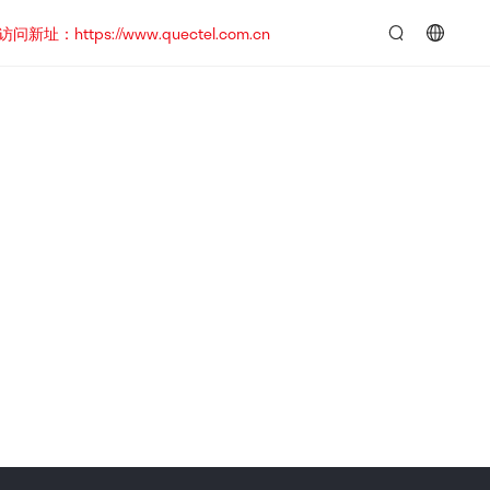
https://www.quectel.com.cn
言：
简
体
中
文