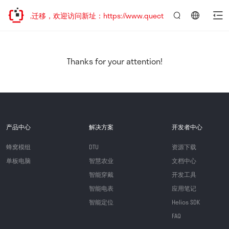
站地址已迁移，欢迎访问新址：https://www.quectel.com.cn
言：
简
体
中
Thanks for your attention!
文
产品中心
解决方案
开发者中心
蜂窝模组
DTU
资源下载
单板电脑
智慧农业
文档中心
智能穿戴
开发工具
智能电表
应用笔记
智能定位
Helios SDK
FAQ