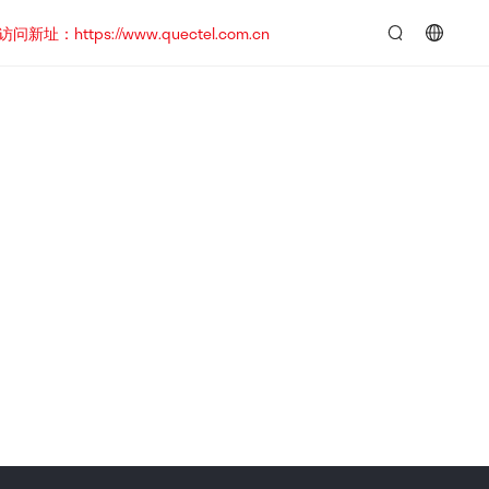
https://www.quectel.com.cn
言：
简
体
中
文