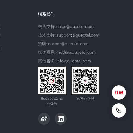
联系我们
议
销售支持: sales@quectel.com
策
技术支持: support@quectel.com
招聘: career@quectel.com
们
媒体联系: media@quectel.com
其他咨询: info@quectel.com
QuecDevZone
官方公众号
公众号