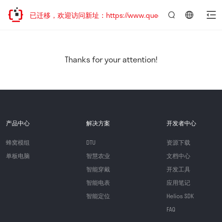
网站地址已迁移，欢迎访问新址：https://www.quectel.com.cn
言：
简
体
中
Thanks for your attention!
文
产品中心
解决方案
开发者中心
蜂窝模组
DTU
资源下载
单板电脑
智慧农业
文档中心
智能穿戴
开发工具
智能电表
应用笔记
智能定位
Helios SDK
FAQ