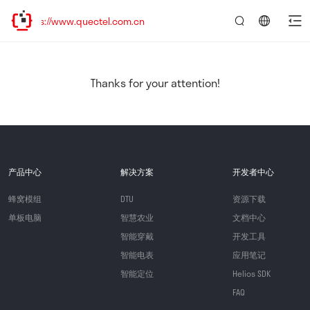
s://www.quectel.com.cn
言：
简
体
中
Thanks for your attention!
文
产品中心
解决方案
开发者中心
蜂窝模组
DTU
资源下载
单板电脑
智慧农业
文档中心
智能穿戴
开发工具
智能电表
应用笔记
智能定位
Helios SDK
FAQ