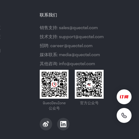
联系我们
议
销售支持: sales@quectel.com
策
技术支持: support@quectel.com
招聘: career@quectel.com
们
媒体联系: media@quectel.com
其他咨询: info@quectel.com
QuecDevZone
官方公众号
公众号