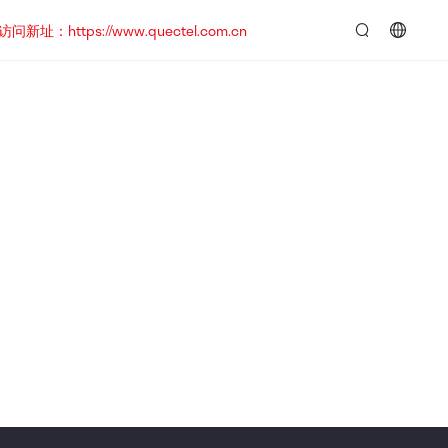
https://www.quectel.com.cn
言：
简
体
中
文