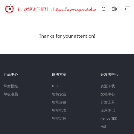
址已迁移，欢迎访问新址：https://www.quectel.com.cn
言：
简
体
中
Thanks for your attention!
文
产品中心
解决方案
开发者中心
蜂窝模组
DTU
资源下载
单板电脑
智慧农业
文档中心
智能穿戴
开发工具
智能电表
应用笔记
智能定位
Helios SDK
FAQ