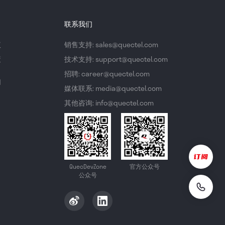
联系我们
议
销售支持: sales@quectel.com
策
技术支持: support@quectel.com
招聘: career@quectel.com
们
媒体联系: media@quectel.com
其他咨询: info@quectel.com
QuecDevZone
官方公众号
公众号