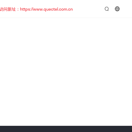
https://www.quectel.com.cn
言：
简
体
中
文