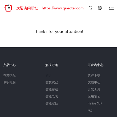
迁移，欢迎访问新址：https://www.quectel.com.cn
言：
简
体
中
Thanks for your attention!
文
产品中心
解决方案
开发者中心
蜂窝模组
DTU
资源下载
单板电脑
智慧农业
文档中心
智能穿戴
开发工具
智能电表
应用笔记
智能定位
Helios SDK
FAQ