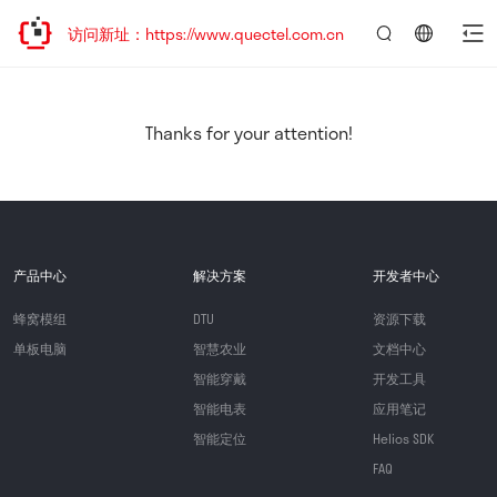
欢迎访问新址：https://www.quectel.com.cn
言：
简
体
中
Thanks for your attention!
文
产品中心
解决方案
开发者中心
蜂窝模组
DTU
资源下载
单板电脑
智慧农业
文档中心
智能穿戴
开发工具
智能电表
应用笔记
智能定位
Helios SDK
FAQ