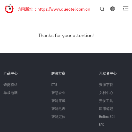
迎访问新址：https://www.quectel.com.cn
言：
简
体
中
Thanks for your attention!
文
产品中心
解决方案
开发者中心
蜂窝模组
DTU
资源下载
单板电脑
智慧农业
文档中心
智能穿戴
开发工具
智能电表
应用笔记
智能定位
Helios SDK
FAQ