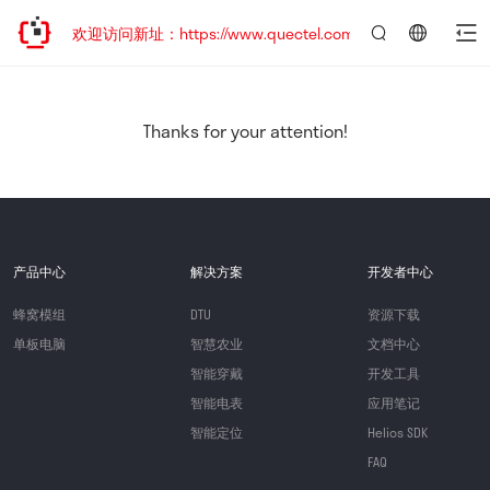
迁移，欢迎访问新址：https://www.quectel.com.cn
言：
简
体
中
Thanks for your attention!
文
产品中心
解决方案
开发者中心
蜂窝模组
DTU
资源下载
单板电脑
智慧农业
文档中心
智能穿戴
开发工具
智能电表
应用笔记
智能定位
Helios SDK
FAQ