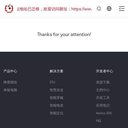
网站地址已迁移，欢迎访问新址：https://www.quectel.com.cn
言：
简
体
中
Thanks for your attention!
文
产品中心
解决方案
开发者中心
蜂窝模组
DTU
资源下载
单板电脑
智慧农业
文档中心
智能穿戴
开发工具
智能电表
应用笔记
智能定位
Helios SDK
FAQ