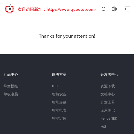
移，欢迎访问新址：https://www.quectel.com.cn
言：
简
体
中
Thanks for your attention!
文
产品中心
解决方案
开发者中心
蜂窝模组
DTU
资源下载
单板电脑
智慧农业
文档中心
智能穿戴
开发工具
智能电表
应用笔记
智能定位
Helios SDK
FAQ