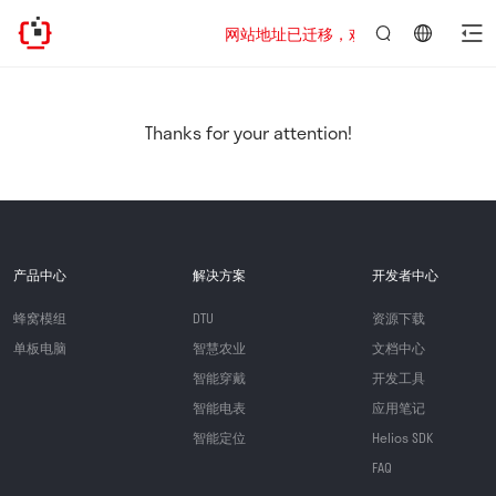
网站地址已迁移，欢迎访问新址：https://www
言：
简
体
中
Thanks for your attention!
文
产品中心
解决方案
开发者中心
蜂窝模组
DTU
资源下载
单板电脑
智慧农业
文档中心
智能穿戴
开发工具
智能电表
应用笔记
智能定位
Helios SDK
FAQ