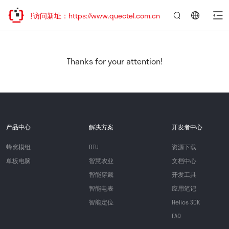
欢迎访问新址：https://www.quectel.com.cn
言：
简
体
中
Thanks for your attention!
文
产品中心
解决方案
开发者中心
蜂窝模组
DTU
资源下载
单板电脑
智慧农业
文档中心
智能穿戴
开发工具
智能电表
应用笔记
智能定位
Helios SDK
FAQ