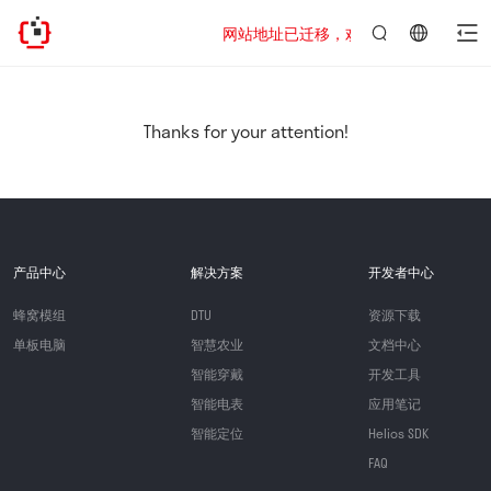
网站地址已迁移，欢迎访问新址：https://www
言：
简
体
中
Thanks for your attention!
文
产品中心
解决方案
开发者中心
蜂窝模组
DTU
资源下载
单板电脑
智慧农业
文档中心
智能穿戴
开发工具
智能电表
应用笔记
智能定位
Helios SDK
FAQ