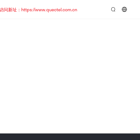
https://www.quectel.com.cn
言：
简
体
中
文