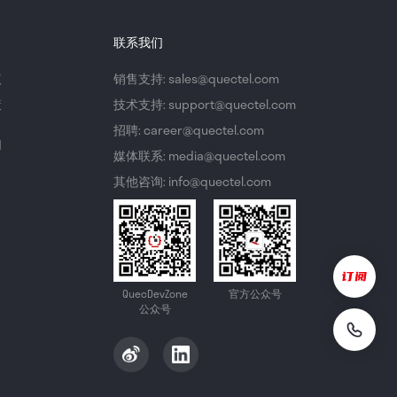
联系我们
议
销售支持: sales@quectel.com
策
技术支持: support@quectel.com
招聘: career@quectel.com
们
媒体联系: media@quectel.com
其他咨询: info@quectel.com
QuecDevZone
官方公众号
公众号