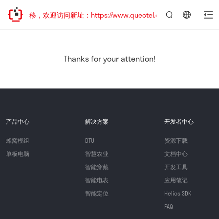
地址已迁移，欢迎访问新址：https://www.quectel.com.cn
言：
简
体
中
Thanks for your attention!
文
产品中心
解决方案
开发者中心
蜂窝模组
DTU
资源下载
单板电脑
智慧农业
文档中心
智能穿戴
开发工具
智能电表
应用笔记
智能定位
Helios SDK
FAQ