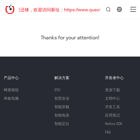
网站地址已迁移，欢迎访问新址：https://www.quectel.com.cn
言：
简
体
中
Thanks for your attention!
文
产品中心
解决方案
开发者中心
蜂窝模组
DTU
资源下载
单板电脑
智慧农业
文档中心
智能穿戴
开发工具
智能电表
应用笔记
智能定位
Helios SDK
FAQ